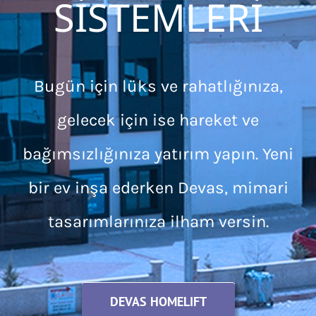
SİSTEMLERİ
Bugün için lüks ve rahatlığınıza,
gelecek için ise hareket ve
bağımsızlığınıza yatırım yapın. Yeni
bir ev inşa ederken Devas, mimari
tasarımlarınıza ilham versin.
DEVAS HOMELIFT