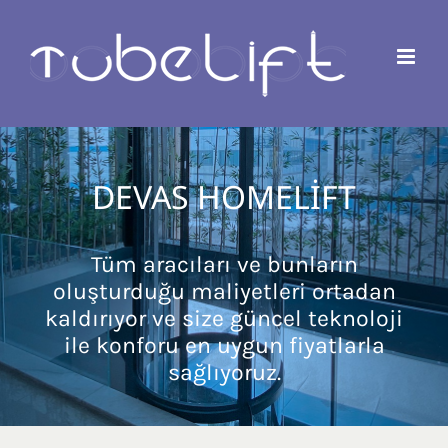
Skip
to
content
DEVAS HOMELİFT
Tüm aracıları ve bunların
oluşturduğu maliyetleri ortadan
kaldırıyor ve size güncel teknoloji
ile konforu en uygun fiyatlarla
sağlıyoruz.