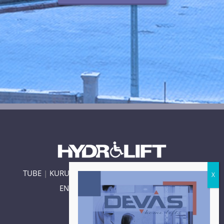
TUBE
|
KURUMSAL
|
ÜRÜNLER
|
BLOG
|
İLETİŞİM
|
ENGELLİ ASANSÖRÜ KAYSERİ
|