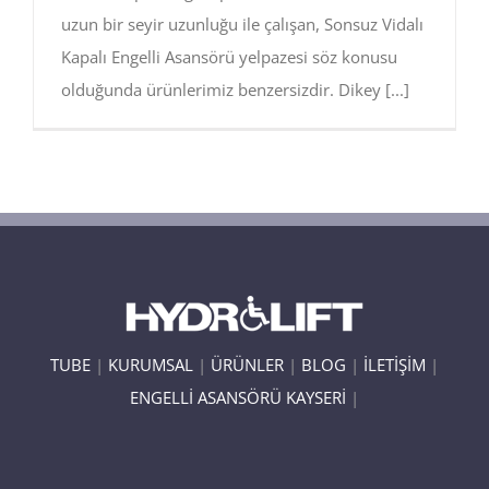
uzun bir seyir uzunluğu ile çalışan, Sonsuz Vidalı
Kapalı Engelli Asansörü yelpazesi söz konusu
olduğunda ürünlerimiz benzersizdir. Dikey [...]
TUBE
|
KURUMSAL
|
ÜRÜNLER
|
BLOG
|
İLETİŞİM
|
ENGELLİ ASANSÖRÜ KAYSERİ
|