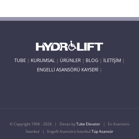
TUBE
|
KURUMSAL
|
ÜRÜNLER
|
BLOG
|
İLETİŞİM
|
ENGELLİ ASANSÖRÜ KAYSERİ
|
© Copyright 1996 -
2026 | Devas by
Tube Elevator
| Ev Asansörü
İstanbul | Engelli Asansörü İstanbul
Tüp Asansör