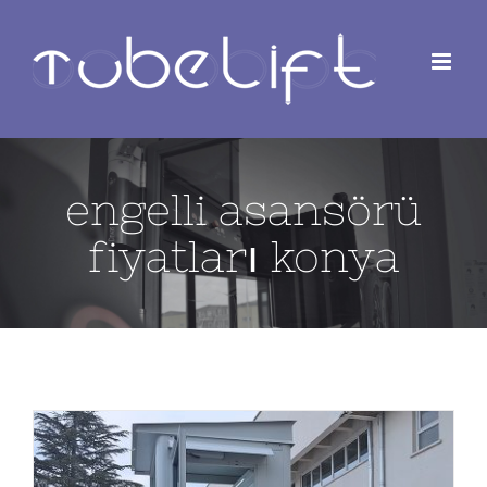
Skip
to
content
engelli asansörü
fiyatları konya