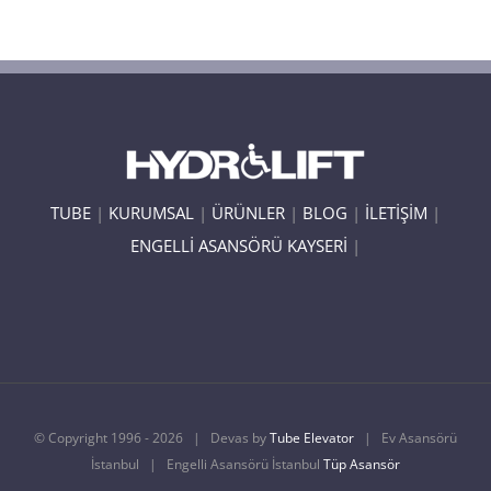
TUBE
|
KURUMSAL
|
ÜRÜNLER
|
BLOG
|
İLETİŞİM
|
ENGELLİ ASANSÖRÜ KAYSERİ
|
© Copyright 1996 -
2026 | Devas by
Tube Elevator
| Ev Asansörü
İstanbul | Engelli Asansörü İstanbul
Tüp Asansör