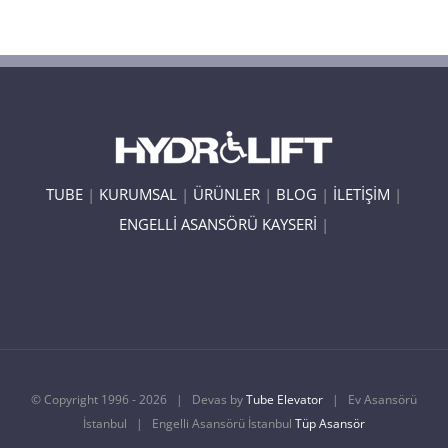
TUBE
|
KURUMSAL
|
ÜRÜNLER
|
BLOG
|
İLETİŞİM
|
ENGELLİ ASANSÖRÜ KAYSERİ
|
© Copyright 1996 -
2026 | Devas by
Tube Elevator
| Ev Asansörü
İstanbul | Engelli Asansörü İstanbul
Tüp Asansör