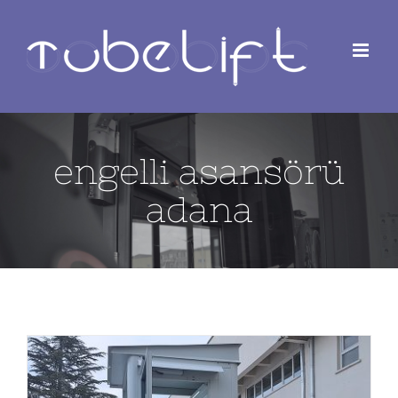
Skip
to
content
engelli asansörü
adana