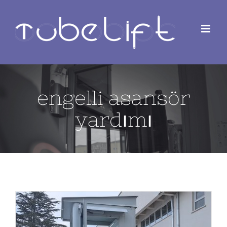
Skip
to
content
engelli asansör
yardımı