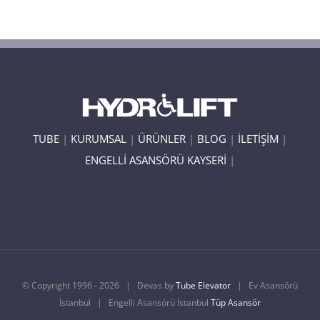
TUBE
|
KURUMSAL
|
ÜRÜNLER
|
BLOG
|
İLETİŞİM
|
ENGELLİ ASANSÖRÜ KAYSERİ
|
© Copyright 1996 -
2026 | Devas by
Tube Elevator
| Ev Asansörü
İstanbul | Engelli Asansörü İstanbul
Tüp Asansör