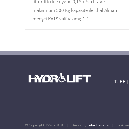
direktiflerine uygun 0,15m/sn hız ve
maksimum 500 Kg kapasite ile ithal Alman
menşei KV1S valf takımı; [...]
TUBE
© Copyright 1996 -
2026 | Devas by
Tube Elevator
| Ev Asansö