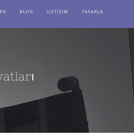
ER
BLOG
İLETİŞİM
TASARLA
yatları