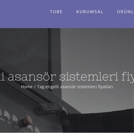
TUBE
KURUMSAL
ÜRÜNL
i asansör sistemleri fi
Home
Tag:
engelli asansör sistemleri fiyatları