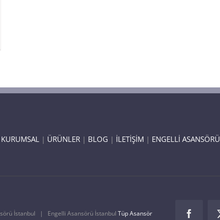
|
KURUMSAL
|
ÜRÜNLER
|
BLOG
|
İLETİŞİM
|
ENGELLİ ASANSÖRÜ
rü İstanbul | Engelli Asansörü İstanbul
Tüp Asansör
Faceboo