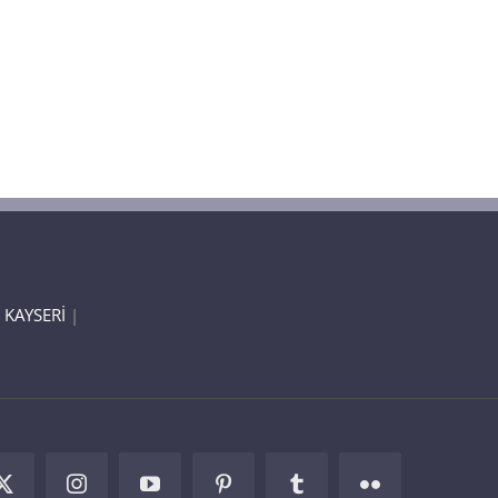
 KAYSERİ
|
k
X
Instagram
YouTube
Pinterest
Tumblr
Flickr